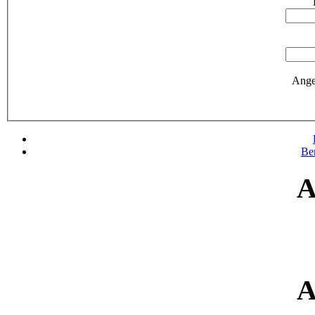
Ange
Be
A
A