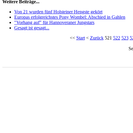
Weitere Beiträge...
Von 21 wurden fünf Holsteiner Hengste gekört
Europas erfolgreichstes Pony Wombel: Abschied in Gahlen
"Vorhang auf" für Hannoveraner Jungstars
Gesagt ist gesagt...
<<
Start
<
Zurück
521
522
523
5
Se