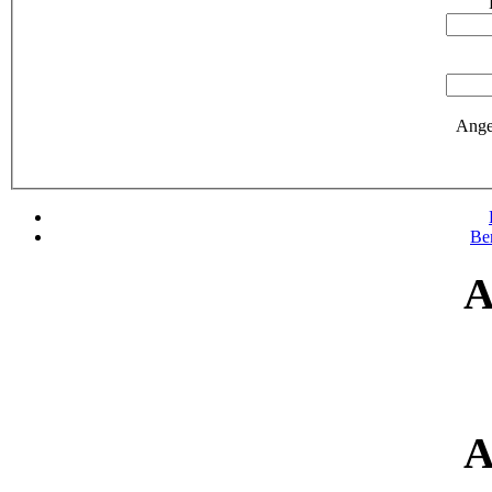
Ange
Be
A
A